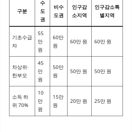
수
비수
인구감
인구감소특
구분
도
도권
소지역
별지역
권
55
기초수급
60만
만
60만 원
60만 원
자
원
원
45
차상위·
50만
만
50만 원
50만 원
한부모
원
원
10
소득 하
15만
만
20만 원
25만 원
위 70%
원
원