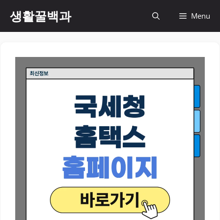
컨
생활꿀백과
Menu
텐
츠
로
건
너
뛰
기