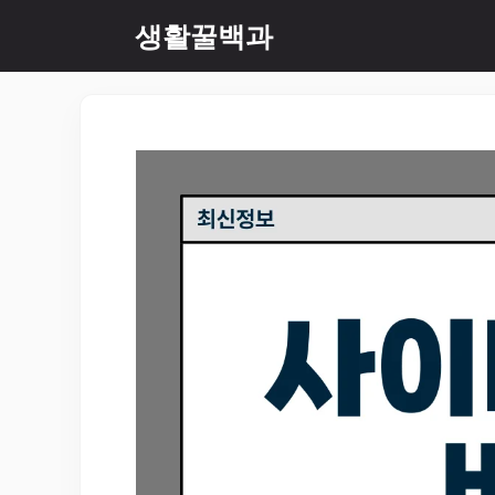
컨
생활꿀백과
텐
츠
로
건
너
뛰
기