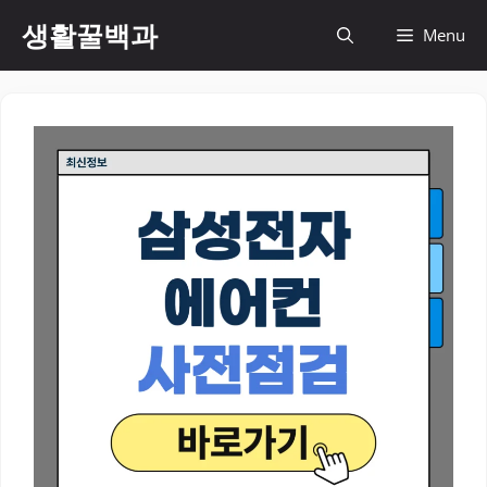
컨
생활꿀백과
Menu
텐
츠
로
건
너
뛰
기