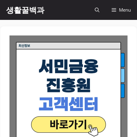
컨
생활꿀백과
Menu
텐
츠
로
건
너
뛰
기