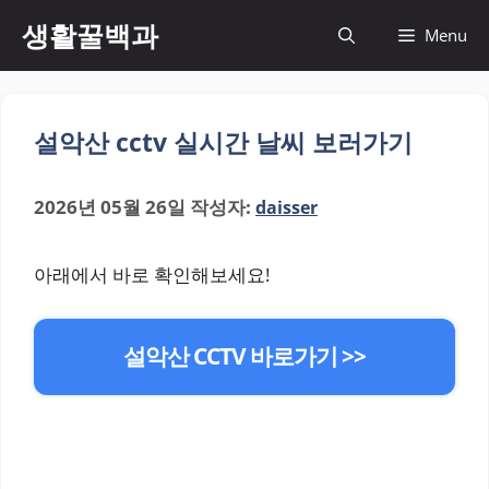
컨
생활꿀백과
Menu
텐
츠
로
건
설악산 cctv 실시간 날씨 보러가기
너
뛰
기
2026년 05월 26일
작성자:
daisser
아래에서 바로 확인해보세요!
설악산 CCTV 바로가기 >>