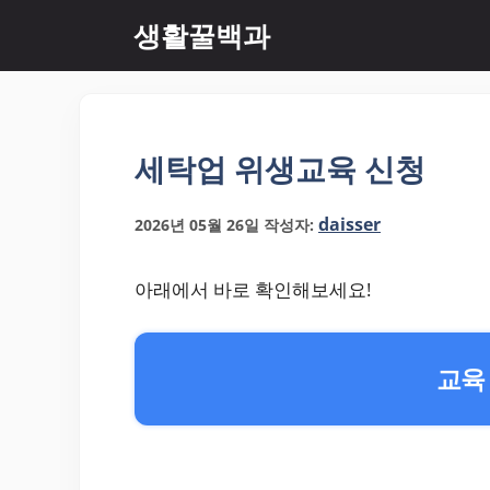
컨
생활꿀백과
텐
츠
로
건
너
세탁업 위생교육 신청
뛰
기
daisser
2026년 05월 26일
작성자:
아래에서 바로 확인해보세요!
교육