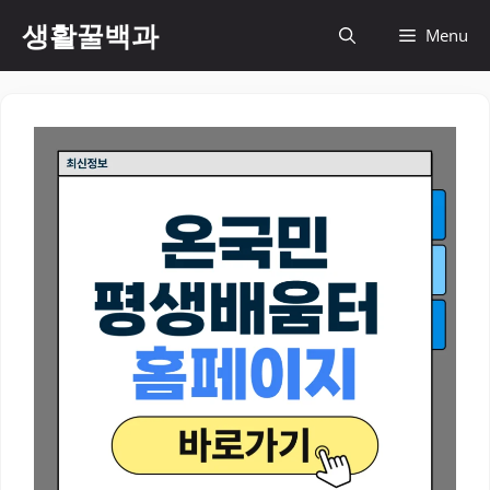
컨
생활꿀백과
Menu
텐
츠
로
건
너
뛰
기