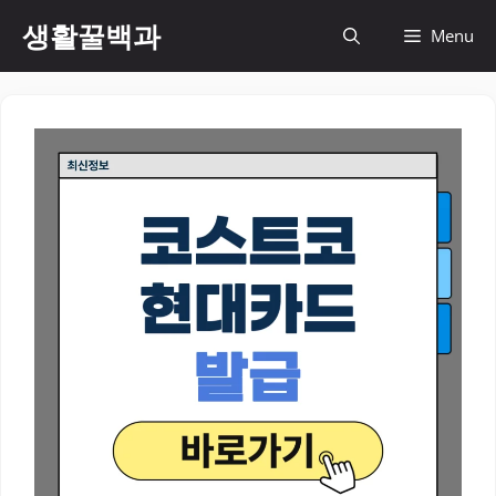
컨
생활꿀백과
Menu
텐
츠
로
건
너
뛰
기