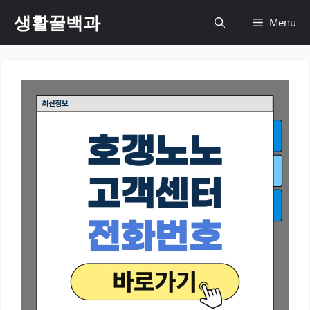
컨
생활꿀백과
Menu
텐
츠
로
건
너
뛰
기