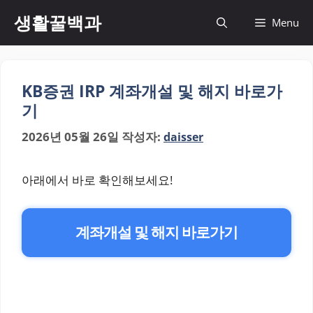
컨
생활꿀백과
Menu
텐
츠
로
건
KB증권 IRP 계좌개설 및 해지 바로가
너
기
뛰
기
2026년 05월 26일
작성자:
daisser
아래에서 바로 확인해보세요!
계좌개설 및 해지 바로가기